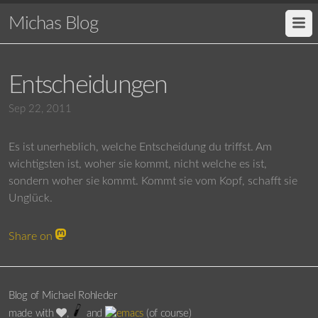
Michas Blog
Entscheidungen
Sep 22, 2011
Es ist unerheblich, welche Entscheidung du triffst. Am
wichtigsten ist, woher sie kommt, nicht welche es ist,
sondern woher sie kommt. Kommt sie vom Kopf, schafft sie
Unglück.
Share on
Blog of Michael Rohleder
made with
,
and
(of course)