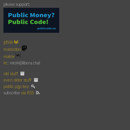
please support:
gitlab
mastodon
matrix
irc
: mroh@libera.chat
old stuff
even older stuff
public pgp key
subscribe
via RSS