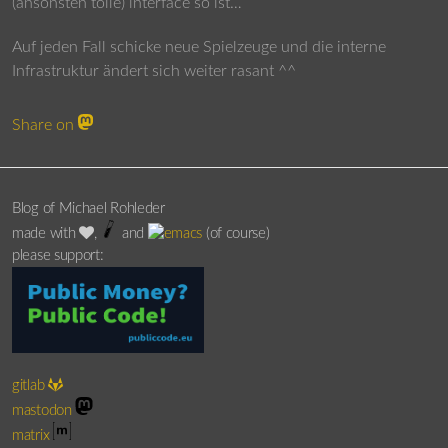
(ansonsten tolle) interface so ist…
Auf jeden Fall schicke neue Spielzeuge und die interne
Infrastruktur ändert sich weiter rasant ^^
Share on
Blog of Michael Rohleder
made with
,
and
(of course)
please support:
gitlab
mastodon
matrix