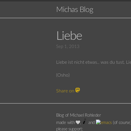
Michas Blog
Liebe
Sep 1, 2013
Liebe ist nicht etwas.. was du tust. Li
(Osho)
Share on
Blog of Michael Rohleder
made with
,
and
(of course
please support: