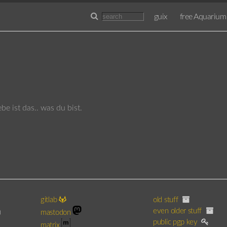
guix
free Aquarium
ebe ist das.. was du bist.
gitlab
old stuff
even older stuff
)
mastodon
public pgp key
matrix