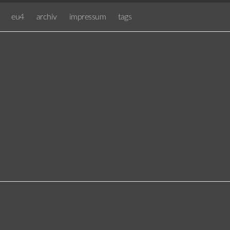
eu4
archiv
impressum
tags