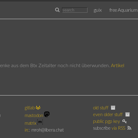
guix
free Aquarium
 Denke aus dem Btx Zeitalter noch nicht überwunden.
Artikel
gitlab
old stuff
even older stuff
)
mastodon
public pgp key
matrix
subscribe
via RSS
irc
: mroh@libera.chat