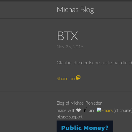
Michas Blog
BTX
Nov 25, 2015
Glaube, die deutsche Justiz hat die
Share on
Blog of Michael Rohleder
made with
,
and
(of course
please support: