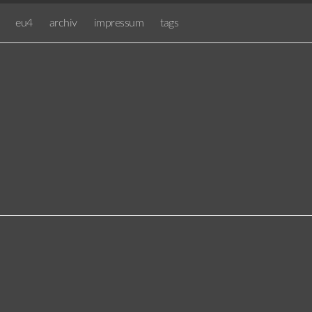
eu4
archiv
impressum
tags