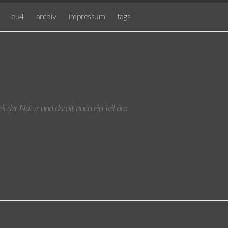
eu4
archiv
impressum
tags
eil der Natur und damit auch ein Teil des