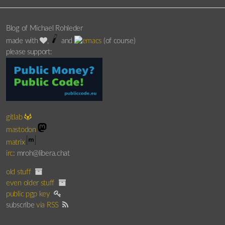
Blog of Michael Rohleder
made with
,
and
(of course)
please support:
gitlab
mastodon
matrix
irc
: mroh@libera.chat
old stuff
even older stuff
public pgp key
subscribe
via RSS