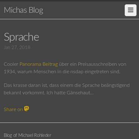
Michas Blog
Sprache
Jan 27, 2018
Cooler
Panorama Beitrag
über ein Preisausschreiben von
1934, warum Menschen in die nsdap eingetreten sind.
Das krasse daran ist, dass einem die Sprache beängstigend
bekannt vorkommt. Ich hatte Gänsehaut…
Share on
Blog of Michael Rohleder