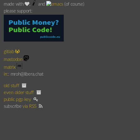
made with
,
and
(of course)
please support:
gitlab
mastodon
matrix
irc
: mroh@libera.chat
old stuff
even older stuff
public pgp key
subscribe
via RSS