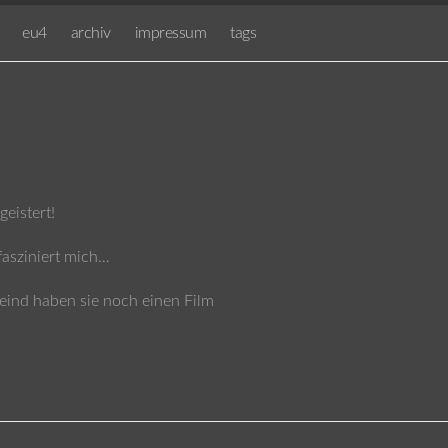
eu4
archiv
impressum
tags
eistert!
fasziniert mich…
heind haben sie noch einen Film