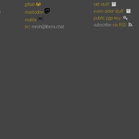
gitlab
old stuff
even older stuff
)
mastodon
public pgp key
matrix
subscribe
via RSS
irc
: mroh@libera.chat