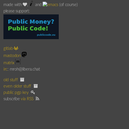
made with
,
and
(of course)
please support:
gitlab
mastodon
matrix
irc
: mroh@libera.chat
old stuff
even older stuff
public pgp key
subscribe
via RSS