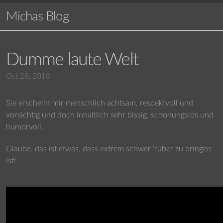
Michas Blog
Dumme laute Welt
Oct 28, 2018
Sie erscheint mir menschlich achtsam, respektvoll und
vorsichtig und doch inhaltlich sehr bissig, schonungslos und
humorvoll.
Glaube, das ist etwas, dass extrem schwer ‘rüber zu bringen
ist!