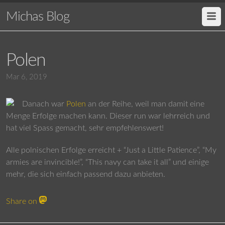
Michas Blog
Polen
Mar 6, 2019
Danach war
Polen
an der Reihe, weil man damit eine
Menge Erfolge machen kann. Dieser run war lehrreich und
hat viel Spass gemacht, sehr empfehlenswert!
Alle polnischen Erfolge erreicht + “Just a Little Patience”, “My
armies are invincible!”, “This navy can take it all” und einige
mehr, die sich einfach passend dazu anbieten.
Share on