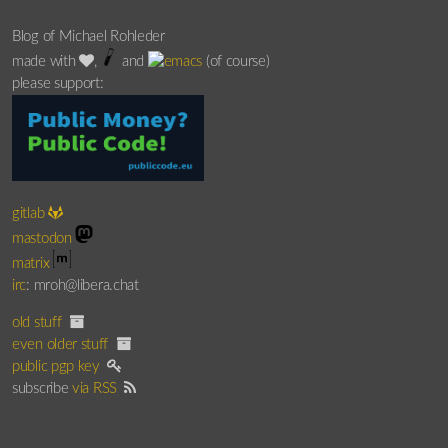
Blog of Michael Rohleder
made with
,
and
(of course)
please support:
gitlab
mastodon
matrix
irc
: mroh@libera.chat
old stuff
even older stuff
public pgp key
subscribe
via RSS