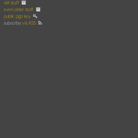
old stuff
even older stuff
public pgp key
subscribe
via RSS