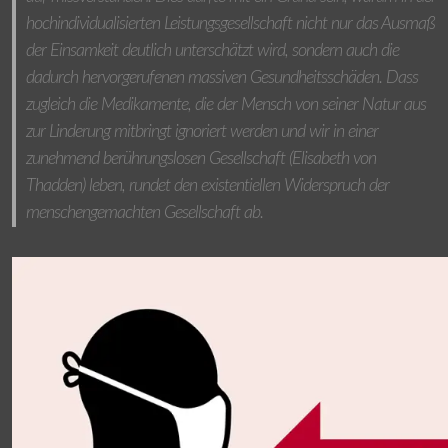
hochindividualisierten Leistungsgesellschaft nicht nur das Ausmaß
der Einsamkeit deutlich unterschätzt wird, sondern auch die
dadurch hervorgerufenen massiven Gesundheitsschäden. Dass
zugleich die Medikamente, die der Mensch von seiner Natur aus
zur Linderung mitbringt ignoriert werden und wir in einer
zunehmend berührungslosen Gesellschaft (Elisabeth von
Thadden) leben, rundet den existentiellen Widerspruch der
menschengemachten Gesellschaft ab.