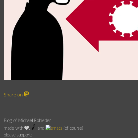
Share on
Blog of Michael Rohleder
made with
,
and
(of course)
please support: