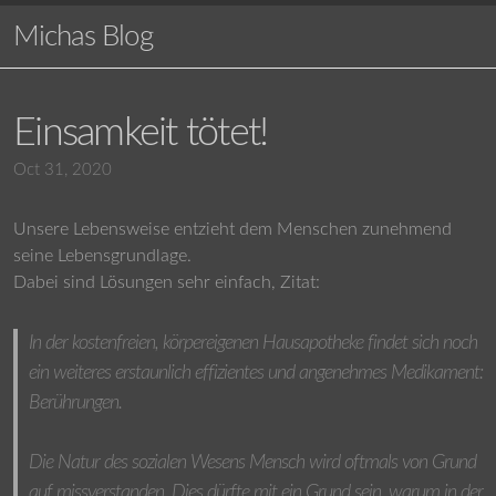
Michas Blog
Einsamkeit tötet!
Oct 31, 2020
Unsere Lebensweise entzieht dem Menschen zunehmend
seine Lebensgrundlage.
Dabei sind Lösungen sehr einfach, Zitat:
In der kostenfreien, körpereigenen Hausapotheke findet sich noch
ein weiteres erstaunlich effizientes und angenehmes Medikament:
Berührungen.
Die Natur des sozialen Wesens Mensch wird oftmals von Grund
auf missverstanden. Dies dürfte mit ein Grund sein, warum in der