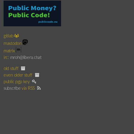
gitlab
mastodon
matrix
irc
: mroh@libera.chat
old stuff
even older stuff
public pgp key
subscribe
via RSS